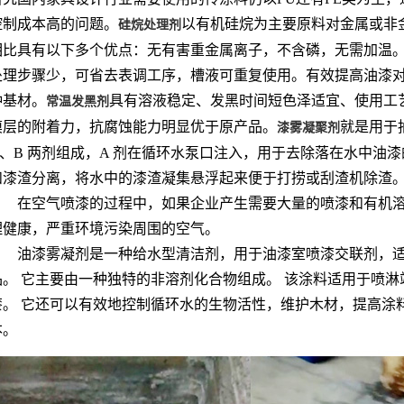
控制成本高的问题。
以有机硅烷为主要原料对金属或非
硅烷处理剂
相比具有以下多个优点：无有害重金属离子，不含磷，无需加温
处理步骤少，可省去表调工序，槽液可重复使用。有效提高油漆
种基材。
具有溶液稳定、发黑时间短色泽适宜、使用工
常温发黑剂
膜层的附着力，抗腐蚀能力明显优于原产品。
就是用于
漆雾凝聚剂
A、B 两剂组成，A 剂在循环水泵口注入，用于去除落在水中油
和漆渣分离，将水中的漆渣凝集悬浮起来便于打捞或刮渣机除渣
在空气喷漆的过程中，如果企业产生需要大量的喷漆和有机
理健康，严重环境污染周围的空气。
油漆雾凝剂是一种给水型清洁剂，用于油漆室喷漆交联剂，适
品。 它主要由一种独特的非溶剂化合物组成。 该涂料适用于喷淋
漆。 它还可以有效地控制循环水的生物活性，维护木材，提高涂
本。