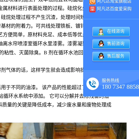
阿凡达淘宝旗舰店
金属材料进行表面处理的过程。硅烷化处理与传统磷化
阿凡达百度爱采购
。硅烷处理过程不产生沉渣，处理时间短，控制简便。
对基材的附着力。可共线处理铁板、镀锌板、铝板等多
在线咨询
艺方便简单，原材料充足、成本低等优点，特别是发黑
抽离水帘喷漆室循环水里漆雾。漆雾凝聚剂 一般分为
售前咨询
漆的粘性、灭菌除臭。B 剂在循环水池回水口投入，使水
售后服务
。
溶剂气体的话，这样学生就会造成影响操作者的身体心
服务热线
180 7347 8858
用于不同的油漆。 该产品的性能超过了国外同类产
站循环水系统中添加。 它可以分解并去除残留的油
料质量的关键是降低成本，减少废水量和废物处理成