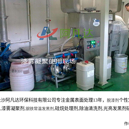
长沙阿凡达环保科技有限公司专注金属表面处理13年，
个性
脱漆剂
,漆雾凝聚剂,
,硅烷处理剂,除油清洗剂,光亮发黑剂研
剂
钢铁常温发黑剂
作