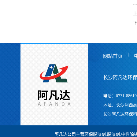
|
网站首页
长沙阿凡达环
电话：0731-88619
地址：长沙河西
长沙阿凡达环保科
阿凡达公司主营环保脱漆剂,脱漆剂,中性除锈