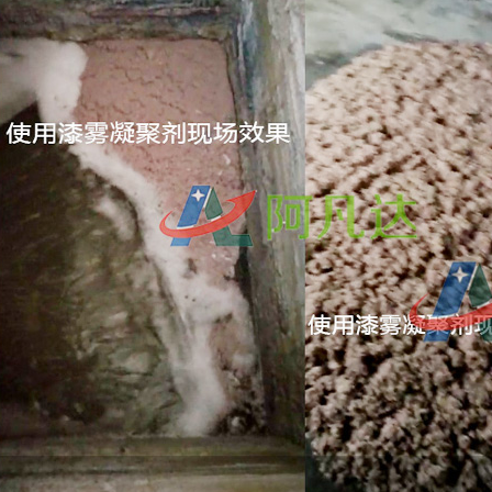
CF658钢筋除锈剂
AF-TQ611塑粉脱除剂（常温）