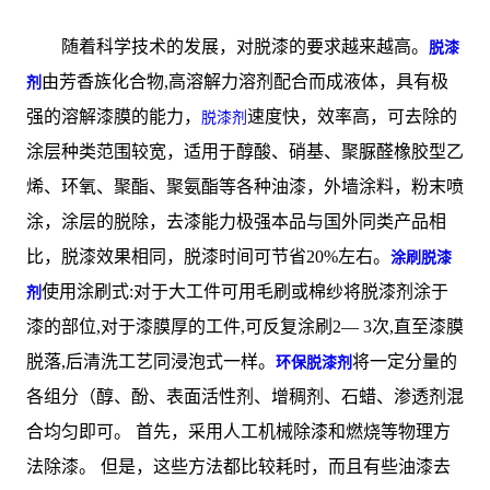
随着科学技术的发展，对脱漆的要求越来越高。
脱漆
由芳香族化合物,高溶解力溶剂配合而成液体，具有极
剂
强的溶解漆膜的能力，
速度快，效率高，可去除的
脱漆剂
涂层种类范围较宽，适用于醇酸、硝基、聚脲醛橡胶型乙
烯、环氧、聚酯、聚氨酯等各种油漆，外墙涂料，粉末喷
涂，涂层的脱除，去漆能力极强本品与国外同类产品相
比，脱漆效果相同，脱漆时间可节省20%左右。
涂刷脱漆
使用涂刷式:对于大工件可用毛刷或棉纱将脱漆剂涂于
剂
漆的部位,对于漆膜厚的工件,可反复涂刷2— 3次,直至漆膜
脱落,后清洗工艺同浸泡式一样。
将一定分量的
环保脱漆剂
各组分（醇、酚、表面活性剂、增稠剂、石蜡、渗透剂混
合均匀即可。 首先，采用人工机械除漆和燃烧等物理方
法除漆。 但是，这些方法都比较耗时，而且有些油漆去