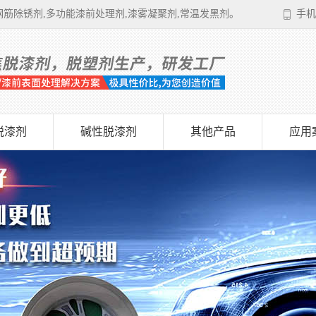
筋除锈剂,多功能漆前处理剂,漆雾凝聚剂,常温发黑剂。
手机
脱漆剂
碱性脱漆剂
其他产品
应用