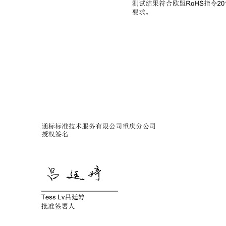
CF658钢筋除锈剂
AF-TQ611塑粉脱除剂（常温）