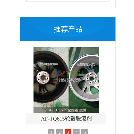
推荐产品
毂脱漆剂
AF-TQ612强力刷涂脱漆剂
AF-
1
2
3
4
5