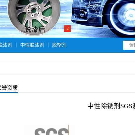
1
2
3
脱漆剂
｜
中性脱漆剂
｜
脱塑剂
荣誉资质
中性除锈剂SGS