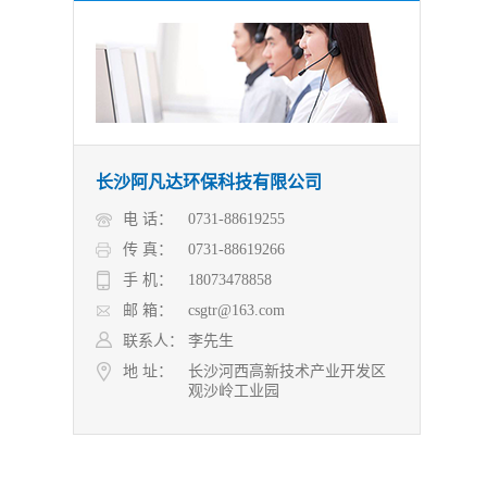
长沙阿凡达环保科技有限公司
电 话：
0731-88619255
传 真：
0731-88619266
手 机：
18073478858
邮 箱：
csgtr@163.com
联系人：
李先生
地 址：
长沙河西高新技术产业开发区
观沙岭工业园