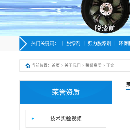
热门关键词：
｜
脱漆剂
｜
强力脱漆剂
｜
环保
当前位置：
首页
>
关于我们
>
荣誉资质
> 正文
荣誉资质
技术实验视频